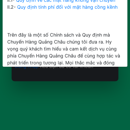
II.1-
Quy định về các mặt hàng không vận chuyển
II.2-
Quy định tính phí đối với mặt hàng cồng kềnh
4 + 8 =
Trên đây là một số Chính sách và Quy định mà
Chuyển Hàng Quảng Châu chúng tôi đưa ra. Hy
vọng quý khách tìm hiểu và cam kết dịch vụ cùng
Đăng ký
Hủy
phía Chuyển Hàng Quảng Châu để cùng hợp tác và
phát triển trong tương lại. Mọi thắc mắc và đóng
Đăng nhập
nếu bạn đã có tài khoản
góp ý kiến xin liên hệ trực tiếp Hotline: 082 333
1633
Tôi đồng ý
Từ chối